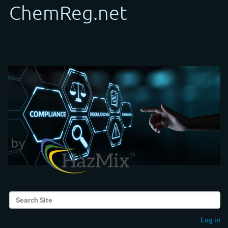
Search Site
Advanced Search…
Log in