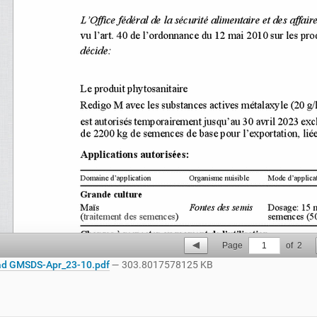
Page
1
of
2
d GMSDS-Apr_23-10.pdf
— 303.8017578125 KB