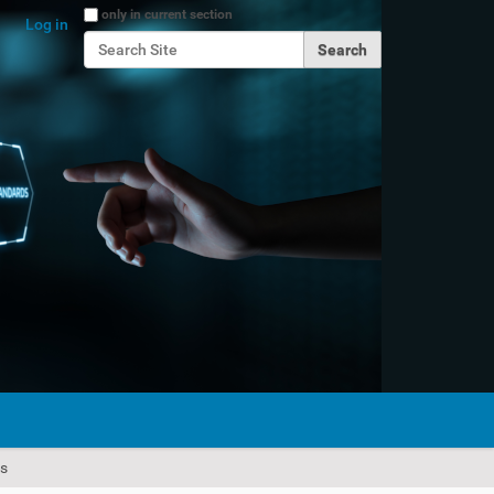
Search Site
only in current section
Log in
Advanced Search…
es