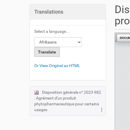
u
Dis
a
Translations
r
pro
e
h
Select a language...
e
DOCU
r
e
:
Or View Original as HTML
Disposition générale n° 2023 982
N
: Agrément d'un produit
a
phytopharmaceutique pour certains
v
usages
i
g
a