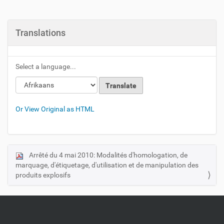
Translations
Select a language...
Or View Original as HTML
Arrêté du 4 mai 2010: Modalités d'homologation, de
N
marquage, d'étiquetage, d'utilisation et de manipulation des
a
produits explosifs
v
i
g
a