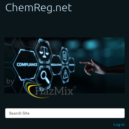
Search Site
Advanced Search…
Log in