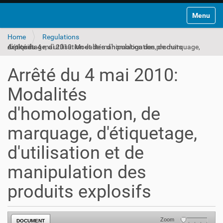
Toggle na
Home
Regulations
Arrêté du 4 mai 2010: Modalités d'homologation, de marquage, d'étiquetage, d'utilisation et de manipulation des produits explosifs
Arrêté du 4 mai 2010:
Modalités
d'homologation, de
marquage, d'étiquetage,
d'utilisation et de
manipulation des
produits explosifs
Zoom
DOCUMENT