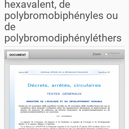
hexavalent, de
polybromobiphényles ou
de
polybromodiphényléthers
Zoom
DOCUMENT