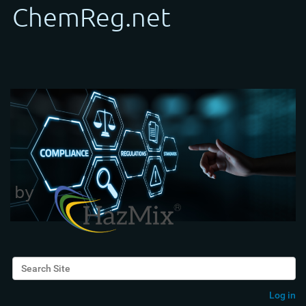
Search Site
Advanced Search…
Log in