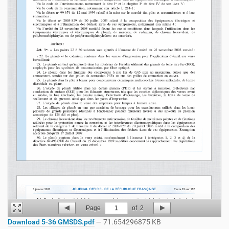
Page
1
of
2
Download 5-36 GMSDS.pdf
— 71.654296875 KB