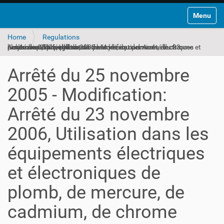
Toggle na
Home
Regulations
Arrêté du 25 novembre 2005 - Modification: Arrêté du 23 novembre 2006, Utilisation dans les équipements électriques et électroniques de plomb, de mercure, de cadmium, de chrome hexavalent, de polybromobiphényles ou de polybromodiphényléthers
Arrêté du 25 novembre
2005 - Modification:
Arrêté du 23 novembre
2006, Utilisation dans les
équipements électriques
et électroniques de
plomb, de mercure, de
cadmium, de chrome