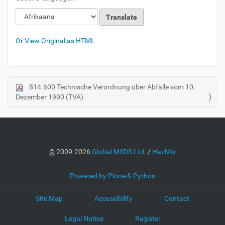
Or View Original as HTML
814.600 Technische Verordnung über Abfälle vom 10.
N
Dezember 1990 (TVA)
a
v
i
g
a
©
2009-2026
Global MSDS Ltd.
/
HazMix
t
i
Powered by Plone & Python
o
Site Map
Accessibility
Contact
n
Legal Notice
Register