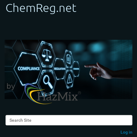
Search Site
Advanced Search…
Log in