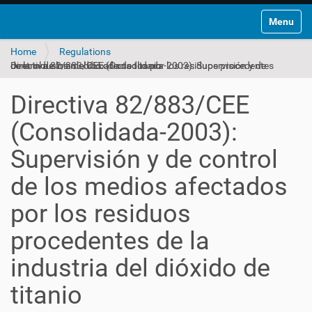
Toggle na
Home
Regulations
Directiva 82/883/CEE (Consolidada-2003): Supervisión y de control de los medios afectados por los residuos procedentes de la industria del dióxido de titanio
Directiva 82/883/CEE
(Consolidada-2003):
Supervisión y de control
de los medios afectados
por los residuos
procedentes de la
industria del dióxido de
titanio