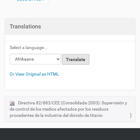
Translations
Select a language...
Or View Original as HTML
Directiva 82/883/CEE (Consolidada-2003): Supervisión y
N
de control de los medios afectados por los residuos
a
procedentes de la industria del dióxido de titanio
v
i
g