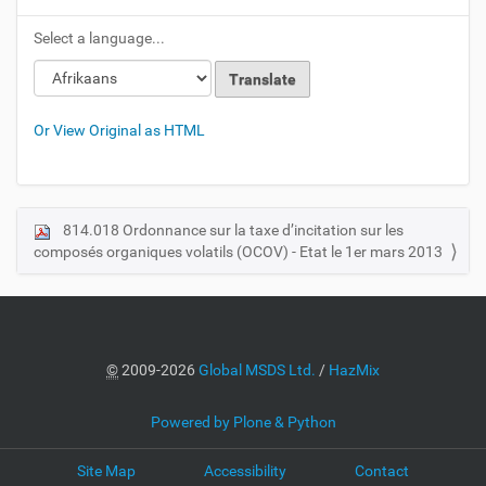
Select a language...
Or View Original as HTML
814.018 Ordonnance sur la taxe d’incitation sur les
N
composés organiques volatils (OCOV) - Etat le 1er mars 2013
a
v
i
g
a
©
2009-2026
Global MSDS Ltd.
/
HazMix
t
i
Powered by Plone & Python
o
Site Map
Accessibility
Contact
n