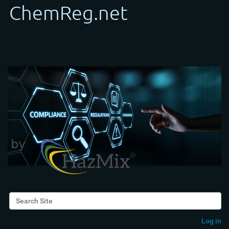
Search Site
Advanced Search…
Log in